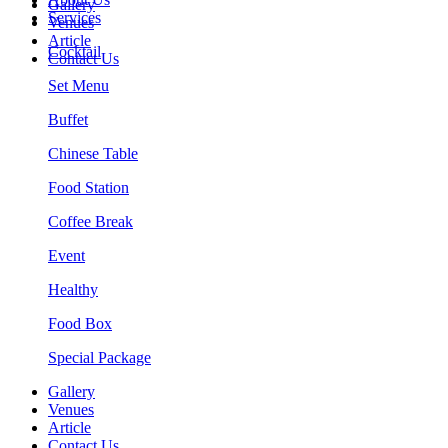
Gallery
Services
Venues
Article
Cocktail
Contact Us
Set Menu
Buffet
Chinese Table
Food Station
Coffee Break
Event
Healthy
Food Box
Special Package
Gallery
Venues
Article
Contact Us