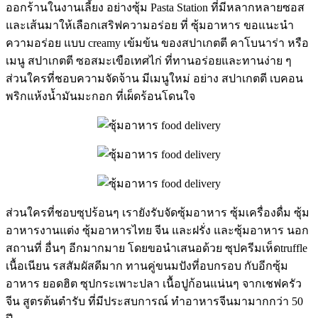
ออกร้านในงานเลี้ยง อย่างซุ้ม Pasta Station ที่มีหลากหลายซอส
และเส้นมาให้เลือกเสริฟความอร่อย ที่ ซุ้มอาหาร ขอแนะนำ
ความอร่อย แบบ creamy เข้มข้น ของสปาเกตตี คาโบนาร่า หรือ
เมนู สปาเกตตี ซอสมะเขือเทศไก่ ที่ทานอร่อยและทานง่าย ๆ
ส่วนใครที่ชอบความจัดจ้าน มีเมนูใหม่ อย่าง สปาเกตตี เบคอน
พริกแห้งน้ำมันมะกอก ที่เผ็ดร้อนโดนใจ
ส่วนใครที่ชอบซุปร้อนๆ เรายังรับจัดซุ้มอาหาร ซุ้มเครื่องดื่ม ซุ้ม
อาหารงานแต่ง ซุ้มอาหารไทย จีน และฝรั่ง และซุ้มอาหาร นอก
สถานที่ อื่นๆ อีกมากมาย โดยขอนำเสนอด้วย ซุปครีมเห็ดtruffle
เนื้อเนียน รสสัมผัสดีมาก ทานคู่ขนมปังที่อบกรอบ กับอีกซุ้ม
อาหาร ยอดฮิต ซุปกระเพาะปลา เนื้อปูก้อนแน่นๆ จากเชฟครัว
จีน สูตรต้นตำรับ ที่มีประสบการณ์ ทำอาหารจีนมามากกว่า 50